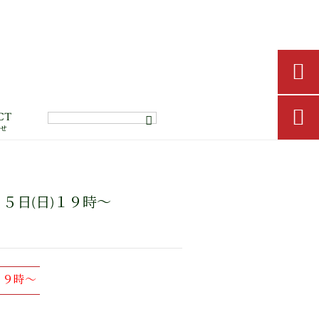


CT
わせ
５日(日)１９時～
１９時～