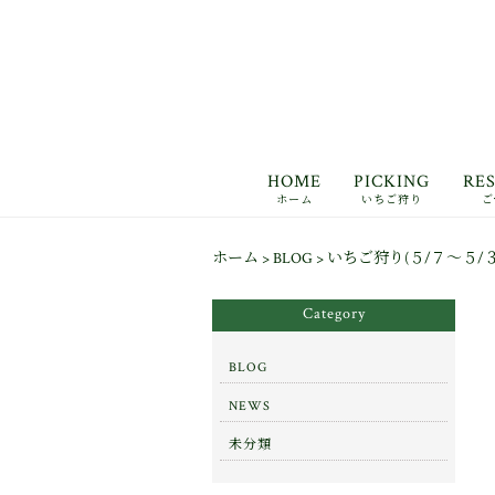
HOME
PICKING
RE
ホーム
いちご狩り
ご
ホーム
>
BLOG
>
いちご狩り(５/７～５/
Category
BLOG
NEWS
未分類