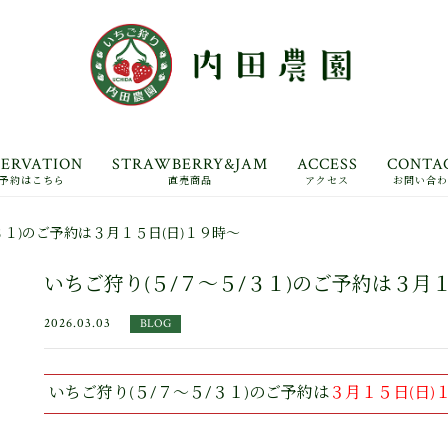
SERVATION
STRAWBERRY&JAM
ACCESS
CONTA
予約はこちら
直売商品
アクセス
お問い合
アバウト
３１)のご予約は３月１５日(日)１９時～
ご利用ガイド
いちご狩り(５/７～５/３１)のご予約は３月１
2026.03.03
BLOG
いちご狩り(５/７～５/３１)のご予約は
３月１５日(日)