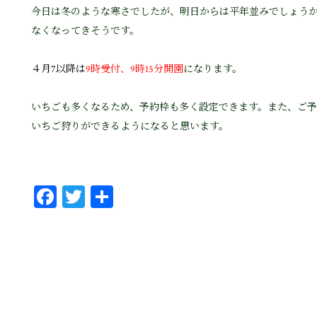
今日は冬のような寒さでしたが、明日からは平年並みでしょう
なくなってきそうです。
４月7以降は
9時受付、9時15分開園
になります。
いちごも多くなるため、予約枠も多く設定できます。また、ご
いちご狩りができるようになると思います。
Fa
T
共
ce
wi
有
bo
tt
ok
er