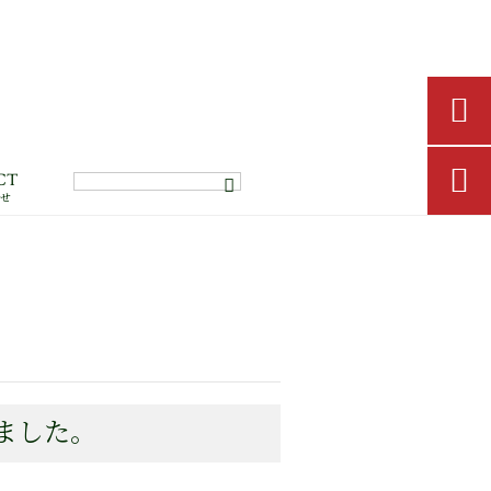


CT
わせ
ました。