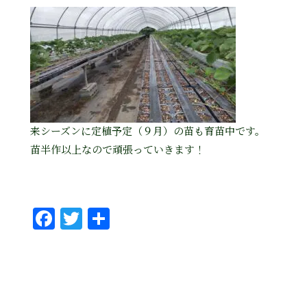
来シーズンに定植予定（９月）の苗も育苗中です。
苗半作以上なので頑張っていきます！
Fa
T
共
ce
wi
有
bo
tt
ok
er