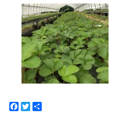
Fa
T
共
ce
wi
有
bo
tt