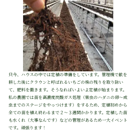
只今、ハウスの中では定植の準備をしています。管理機で畝を
耕した後にクラウンと呼ばれるいちごの株の残りを取り除い
て、肥料を撒きます。そうなればいよいよ定植が始まります。
私の農園では苗を高濃度炭酸ガス処理（害虫のハダニの卵～成
虫までのステージをやっつけます）をするため、定植初めから
全ての苗を植え終わるまで２～３週間かかります。定植した苗
も水くれ（大事なんです）などの管理があるため一大イベント
です。頑張ります！