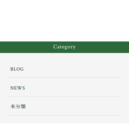
ok
er
Category
BLOG
NEWS
未分類