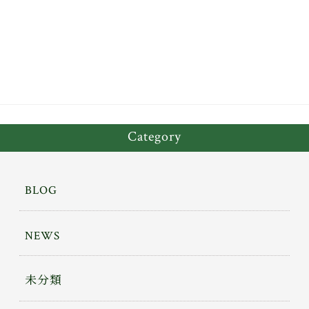
bo
tt
ok
er
Category
BLOG
NEWS
未分類