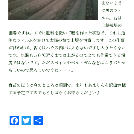
まないよう
に黒のフィ
ルム。右は
土耕栽培の
圃場ですね。すでに肥料を撒いて畦も作った状態で、これに透
明なフィルムをかけて太陽の熱で土壌を消毒します。この仕事
が終われば、暫くはハウス内には入らないですし入りたくない
です。気温も５０℃近くまでは上がるのでとても作業できる温
度ではないです。ただスペインやポルトガルなどは４５℃とか
らしいので恐ろしいですね・・・。
育苗のほうは今のところは順調で、来年もあまりんを沢山定植
する予定ですのでもうしばらくお待ちください♪
Fa
T
共
ce
wi
有