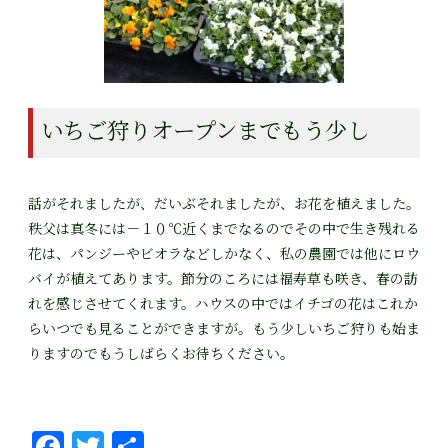
いちご狩りオープンまでもう少し
話がそれましたが、だいぶそれましたが、お花を植えました。
秩父は真冬には－１０℃近くまでなるのでその中で生き残れる
花は、パンジーやビオラなどしかなく、私の農園では他にロウ
バイが植えてあります。節分のころには福寿草も咲き、春の訪
れを感じさせてくれます。ハウスの中ではイチゴの花はこれか
らいつでも見ることができますが。もう少しいちご狩りも始ま
りますのでもうしばらくお待ちください。
Fa
T
共