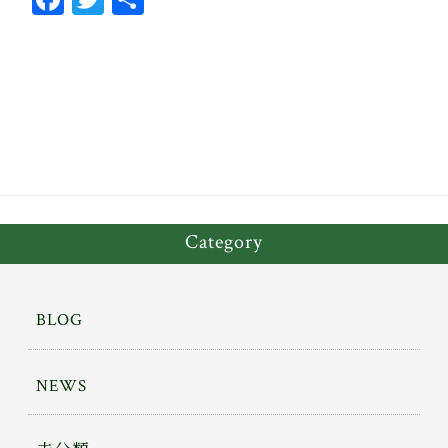
ce
wi
有
bo
tt
ok
er
Category
BLOG
NEWS