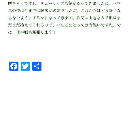
咲きそうですし、チューリップも葉がたってきましたね。ハウ
スの中は今までは暖房が必要でしたが、これからはどう暑くな
らないようにするかになってきます。秩父は山地なので朝はま
だまだ冷えてくれるので、いちごにとっては有難いですね。で
は、後半戦も頑張ります！
Fa
T
共
ce
wi
有
bo
tt
ok
er