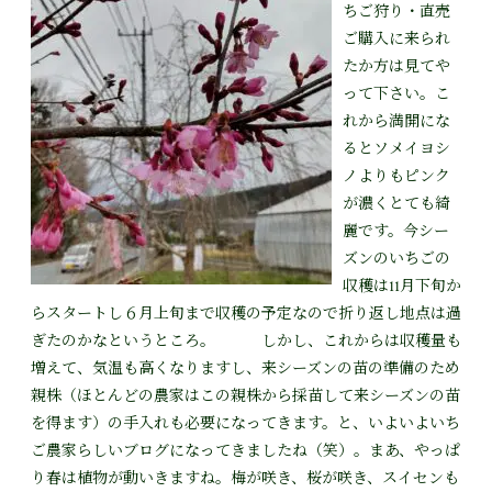
ちご狩り・直売
ご購入に来られ
たか方は見てや
って下さい。こ
れから満開にな
るとソメイヨシ
ノよりもピンク
が濃くとても綺
麗です。今シー
ズンのいちごの
収穫は11月下旬か
らスタートし６月上旬まで収穫の予定なので折り返し地点は過
ぎたのかなというところ。 しかし、これからは収穫量も
増えて、気温も高くなりますし、来シーズンの苗の準備のため
親株（ほとんどの農家はこの親株から採苗して来シーズンの苗
を得ます）の手入れも必要になってきます。と、いよいよいち
ご農家らしいブログになってきましたね（笑）。まあ、やっぱ
り春は植物が動いきますね。梅が咲き、桜が咲き、スイセンも