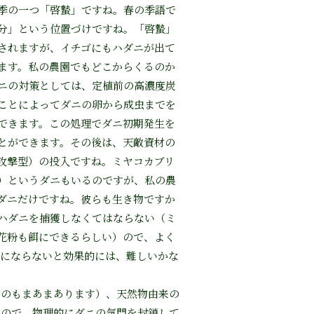
季の一つ「啓蟄」ですね。春の季語で
分」という位置づけですね。「啓蟄」
されますが、イチゴにもハダニが出て
ます。私の農園でもどこからくるのか
ニの対策としては、定植前の高濃度炭
ことによってダニの卵から成虫までを
できます。この処理でダニ初期発生を
とができます。その後は、天敵資材の
攻撃型）の投入ですね。ミヤコカブリ
）というダニもいるのですが、私の農
ダニだけですね。彼らも生き物ですか
ハダニを捕獲しなくてはならない（ミ
花粉も餌にできるらしい）ので、よく
いにならないと効果的には、難しいかな
のもまあまあります）、天然物由来の
もので、物理的にダニの気門を封鎖して