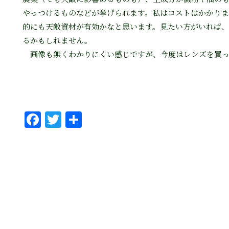
やっつけるものなどが挙げられます。私はコストはかかりま
的にも天敵資材が有効かなと思います。見たい方がいれば
るかもしれません。
画像も無くわかりにくい感じですが、今度はレンズを買っ
Fa
T
共
ce
wi
有
bo
tt
ok
er