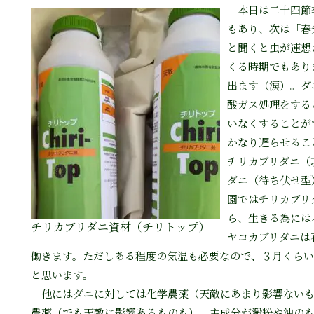
本日は二十四節
もあり、次は「春
と聞くと虫が連想
くる時期でもあり
出ます（涙）。ダ
酸ガス処理をする
いなくすることが
かなり遅らせるこ
チリカブリダニ（
ダニ（待ち伏せ型
園ではチリカブリ
ら、生きる為には
チリカブリダニ資材（チリトップ）
ヤコカブリダニは
働きます。ただしある程度の気温も必要なので、３月くら
と思います。
他にはダニに対しては化学農薬（天敵にあまり影響ないも
農薬（でも天敵に影響あるものも）、主成分が澱粉や油の