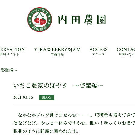
SERVATION
STRAWBERRY&JAM
ACCESS
CONTA
予約はこちら
直売商品
アクセス
お問い合
アバウト
～啓蟄編～
ご利用ガイド
いちご農家のぼやき ～啓蟄編～
2021.03.05
BLOG
なかなかブログ書けませんね・・・。収穫量も増えてきて
信などなど、やっと一休みですかね。眠い！ゆっくりお酒
眠薬のように睡魔に襲われます。